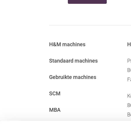
H&M ma
chines
H
Standaard machines
P
B
Gebruikte machines
F
Zoeken
SCM
K
8
MBA
B
A