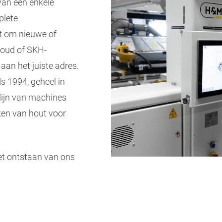
an een enkele
plete
at om nieuwe of
houd of SKH-
 aan het juiste adres.
 1994, geheel in
lijn van machines
ken van hout voor
.
t ontstaan van ons