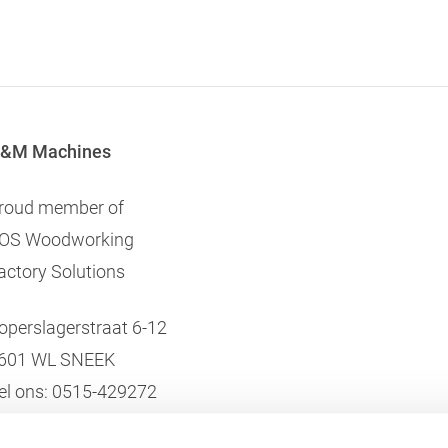
&M Machines
roud member of
OS Woodworking
actory Solutions
operslagerstraat 6-12
601 WL SNEEK
el ons:
0515-429272
lle contactgegevens