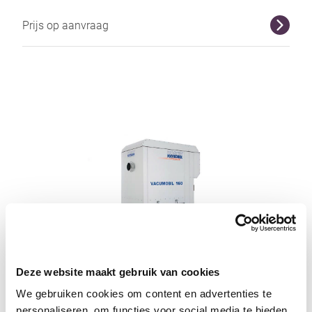
Prijs op aanvraag
r
Deze website maakt gebruik van cookies
Afzuigunit Vacumobil VT 160
We gebruiken cookies om content en advertenties te
Höcker Polytechnik
personaliseren, om functies voor social media te bieden