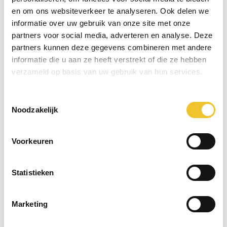
en om ons websiteverkeer te analyseren. Ook delen we
Prijs op aanvraag
r
informatie over uw gebruik van onze site met onze
partners voor social media, adverteren en analyse. Deze
partners kunnen deze gegevens combineren met andere
informatie die u aan ze heeft verstrekt of die ze hebben
verzameld op basis van uw gebruik van hun services.
Toestemmingsselectie
Noodzakelijk
Voorkeuren
Statistieken
Marketing
Afzuigunit Vacumobil VT 180