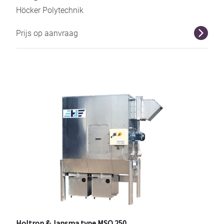
Höcker Polytechnik
Prijs op aanvraag
r
Holtrop & Jansma type MSO 250