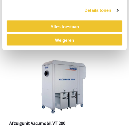
Höcker Polytechnik
Details tonen
Prijs op aanvraag
r
Alles toestaan
Weigeren
Afzuigunit Vacumobil VT 200