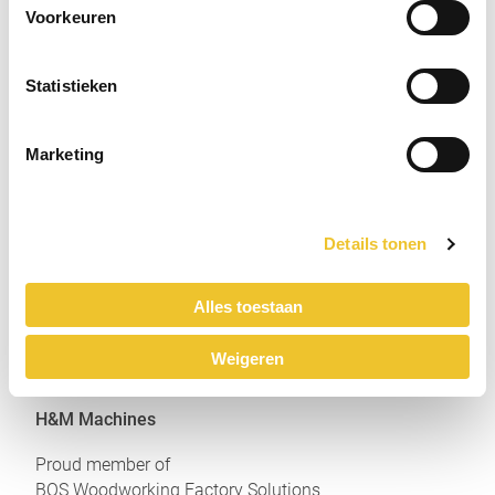
Prijs op aanvraag
r
Voorkeuren
Statistieken
H&M ma
chines
Marketing
Standaard machines
Gebruikte machines
Details tonen
SCM
MBA
Alles toestaan
Weigeren
H&M Machines
Proud member of
BOS Woodworking Factory Solutions