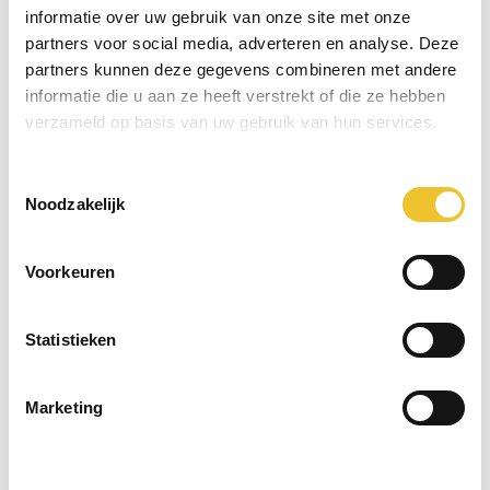
Prijs op aanvraag
r
informatie over uw gebruik van onze site met onze
partners voor social media, adverteren en analyse. Deze
partners kunnen deze gegevens combineren met andere
informatie die u aan ze heeft verstrekt of die ze hebben
verzameld op basis van uw gebruik van hun services.
Toestemmingsselectie
Noodzakelijk
Voorkeuren
Statistieken
Marketing
SCM Class F 410 Vlakbank
SCM